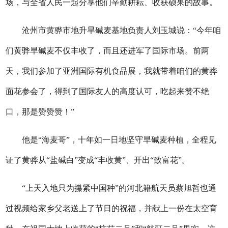
场，与全省人民一起分享他们辛勤耕耘、收获硕果的故事。
沧州市黄骅市地升旱碱麦基地负责人刘玉城说：“今年咱
们黄骅旱碱麦不仅丰收了，而且还进军了国际市场。前两
天，我们参加了亚洲国际有机食品展，我就带着咱们的黄骅
面花参会了，得到了国际友人的高度认可，吃起来赞不绝
口，那是赞赞赞
！”
他是“海麦哥”，十年如一日地坚守旱碱麦种植，全程见
证了黄骅从“盐碱白”变成“丰收黄”、开出“致富花”。
“上天入地只为攥紧中国种”的河北籍航天员蔡旭哲也通
过视频给家乡父老送上了节日的祝福，并献上一份在太空育