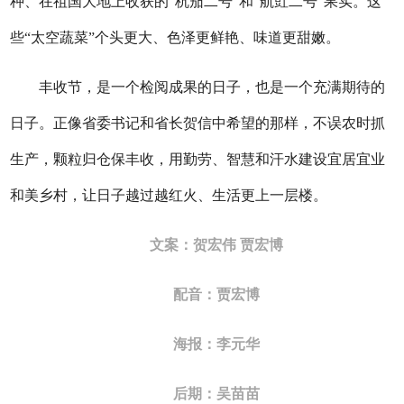
种、在祖国大地上收获的“杭茄二号”和“航豇二号”果实。这
些“太空蔬菜”个头更大、色泽更鲜艳、味道更甜嫩。
丰收节，是一个检阅成果的日子，也是一个充满期待的
日子。正像省委书记和省长贺信中希望的那样，不误农时抓
生产，颗粒归仓保丰收，用勤劳、智慧和汗水建设宜居宜业
和美乡村，让日子越过越红火、生活更上一层楼。
文案：贺宏伟 贾宏博
配音：贾宏博
海报：李元华
后期：吴苗苗