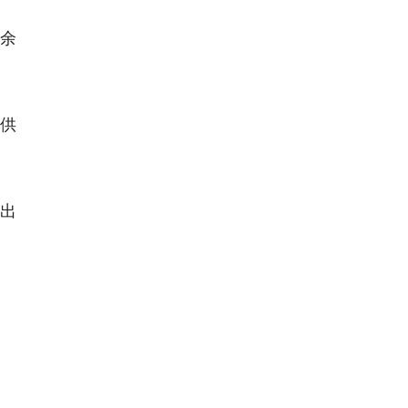
余
提供
出