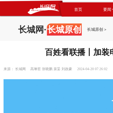
首页
要闻
长城网
·
长城原创
长城原创
>
百姓看联播丨加装
来源： 长城网 高琳哲 张晓鹏 裴妥 刘政豪
2024-04-20 07:26:02