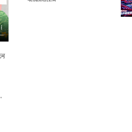
《河
住
息。