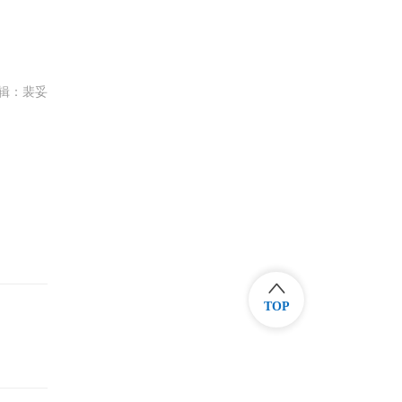
辑：裴妥
TOP