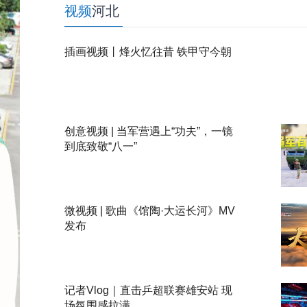
视频
河北
插画视频丨烽火忆往昔 铁甲守今朝
创意视频 | 当军营遇上“功夫”，一镜
到底致敬“八一”
微视频 | 歌曲《馆陶·大运长河》MV
发布
记者Vlog｜直击乒超联赛雄安站 现
场氛围感拉满