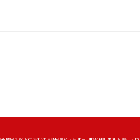
由长城网版权所有
授权法律顾问单位：河北三和时代律师事务所 电话：031187628