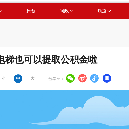
原创
问政
频道
电梯也可以提取公积金啦
小
中
大
分享至：