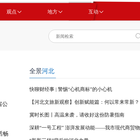
观点
地方
互动
全景
河北
快聊财经事 | 警惕“心机商标”的小心机
【河北文旅新观察】创新赋能篇：何以常来常新？
省公
冀时长图丨高温来袭，请收好这份防暑指南
话畅