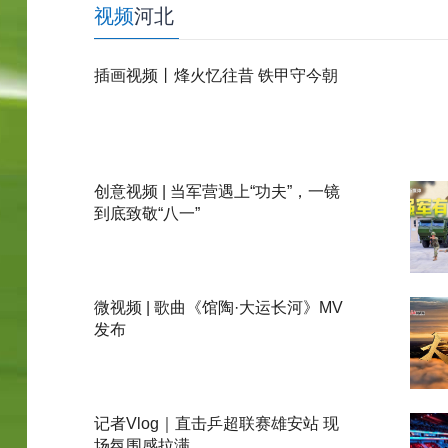
视频
河北
插画视频丨烽火忆往昔 铁甲守今朝
创意视频 | 当军营遇上“功夫”，一镜
到底致敬“八一”
微视频 | 歌曲《馆陶·大运长河》MV
发布
记者Vlog｜直击乒超联赛雄安站 现
场氛围感拉满