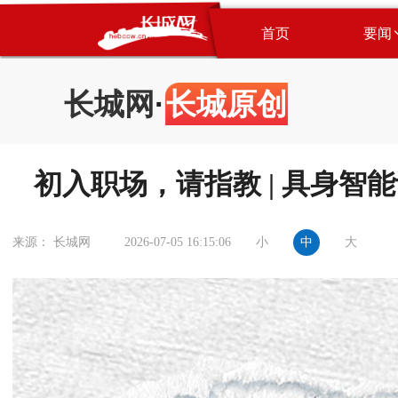
首页
要闻
长城网
·
长城原创
初入职场，请指教 | 具身智
小
中
大
来源： 长城网
2026-07-05 16:15:06