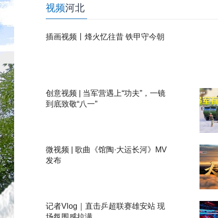
视频
河北
插画视频丨烽火忆往昔 铁甲守今朝
创意视频 | 当军营遇上“功夫”，一镜
到底致敬“八一”
微视频 | 歌曲《馆陶·大运长河》MV
发布
记者Vlog｜直击乒超联赛雄安站 现
场氛围感拉满